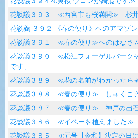
花談議３９４≪黄桜 ウコンが綺麗です
花談議３９３ ≪西宮市も桜満開≫ 杉
花談義 ３９２ 《春の便り》へのアマゾ
花談議３９１ ≪春の便り≫へのはなさ
花談議３９０ ≪松江フォーゲルパーク
です。
花談議３８９ ≪花の名前がわかったら
花談議３８８ ≪春の便り≫ しゅくこ
花談議３８７ ≪春の便り≫ 神戸の出
花談議３８６ ≪イペーを植えました≫
花談議３８５ ≪元号【令和】決定の日