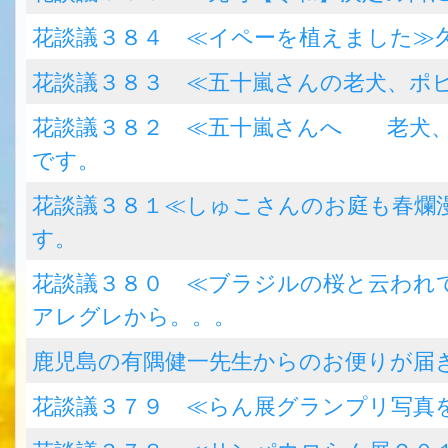
花談議３８４ ≪イペーを植えました≫
花談議３８３ ≪五十嵐さんの老犬、ポ
花談議３８２ ≪五十嵐さんへ 老犬、
です。
花談議３８１≪しゅこさんのお庭も春爛
す。
花談議３８０ ≪ブラジルの桜と云われ
アレグレから。。。
鹿児島の有隅健一先生からのお便りが届
花談議３７９ ≪らん展グランプリ写真