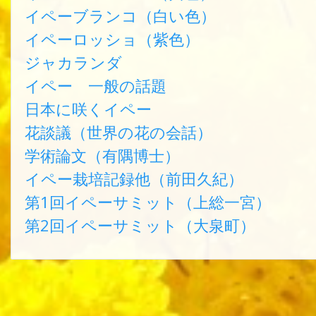
イペーブランコ（白い色）
イペーロッショ（紫色）
ジャカランダ
イペー 一般の話題
日本に咲くイペー
花談議（世界の花の会話）
学術論文（有隅博士）
イペー栽培記録他（前田久紀）
第1回イペーサミット（上総一宮）
第2回イペーサミット（大泉町）