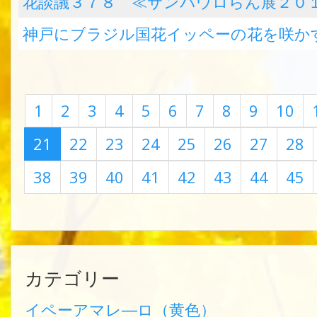
花談議３７８ ≪サンパウロらん展２０
神戸にブラジル国花イッペーの花を咲か
1
2
3
4
5
6
7
8
9
10
21
22
23
24
25
26
27
28
38
39
40
41
42
43
44
45
カテゴリー
イペーアマレ―ロ（黄色）