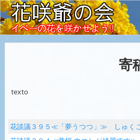
寄
texto
花談議３９５≪「夢うつつ」≫ しゅく