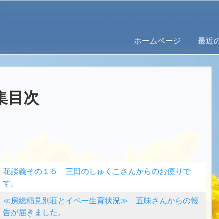
ホームページ
最近
集目次
花談義その１５ 三田のしゅくこさんからのお便りで
す。
≪房総稲見別荘とイペー生育状況≫ 五味さんからの報
告が届きました。