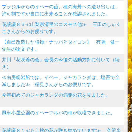
ブラジルからのイペーの苗、種の海外への送り出しは、
許可制ですが自由に出来ることが確認されました。
花談議８３≪山梨県清里のコスモス他≫ 三田のしゅく
こさんからのお便りです。
【自己改造した植物・ナッパとダイコン】 有隅 健一
先生の論文です。
井川『花咲爺の会』会長の今後の活動方針に付いて（続
き）
≪南房総岩船では、イペー、ジャカランダは、塩害で全
滅しました≫ 稲見さんからのお便りです。
今年初めてのジャカランダの満開の花を見ました。
風車小屋公園のイペーアルバの種が収穫できました。
花談議８１≪もう秋の花が咲き始めています≫ 久留米