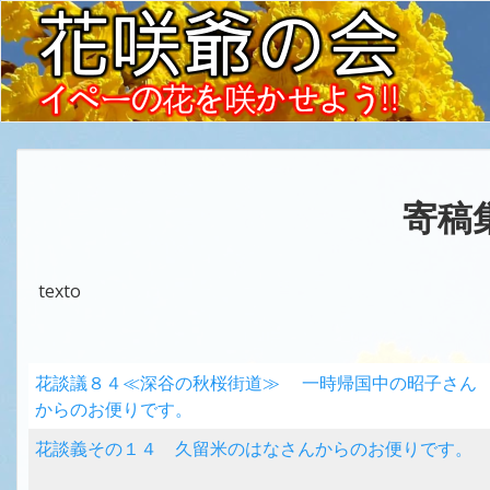
寄稿
texto
花談議８４≪深谷の秋桜街道≫ 一時帰国中の昭子さん
からのお便りです。
花談義その１４ 久留米のはなさんからのお便りです。