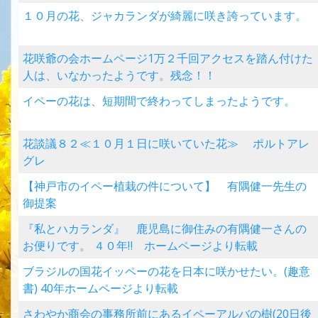
１０月の花、ジャカランダが綺麗に咲き誇っています。
花咲爺の会ホームページ1万２千回アクセスを踏ん付けた
人は、いなかったようです。残念！！
イペーの花は、短期間で終わってしまったようです。
花談議８２≪１０月１日に咲いていた花≫ ポルトアレ
グレ
【神戸市のイペー植栽の件について】 有隅健一先生の
御提案
『私とハカランダ』 鹿児島に御住みの有隅健一さんの
お便りです。 ４０年‼ ホームページより転載
ブラジルの国花イッペーの花を日本に咲かせたい。(趣意
書) 40年ホームページより転載
さわやか商会の事務所前にあるイペーアルバの樹(20日後