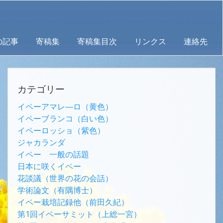
の記事
寄稿集
寄稿集目次
リンクス
連絡先
カテゴリー
イペーアマレ―ロ（黄色）
イペーブランコ（白い色）
イペーロッショ（紫色）
ジャカランダ
イペー 一般の話題
日本に咲くイペー
花談議（世界の花の会話）
学術論文（有隅博士）
イペー栽培記録他（前田久紀）
第1回イペーサミット（上総一宮）