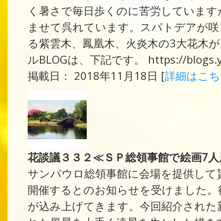
く暑さで毎日歩くのに苦労しています
ませて呉れています。スパトデアが咲
る紫雲木、鳳凰木、火炎木の3大花木
ルBLOGは、下記です。 https://blogs.yaho
掲載日： 2018年11月18日 [
詳細はこ
花談議３３２≪ＳＰ総領事館で絵画7
サンパウロ総領事館に会場を提供して
開催するとのお知らせを受けました。
が込み上げてきます。今回紹介された