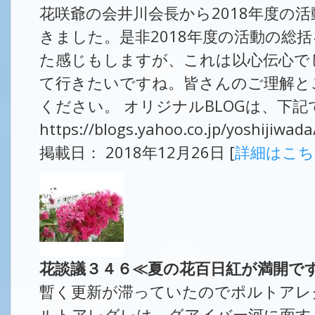
花咲爺の会井川会長から2018年度の
きました。是非2018年度の活動の総
た感じもしますが、これは以心伝心で
て行きたいですね。皆さんのご理解と
ください。 オリジナルBLOGは、下記
https://blogs.yahoo.co.jp/yoshijiwa
掲載日： 2018年12月26日 [
詳細はこ
花談議３４６≪夏の花百日紅が満開で
暫く更新が滞っていたのでポルトアレ
ルトアレグレは、グアイバー河に面す