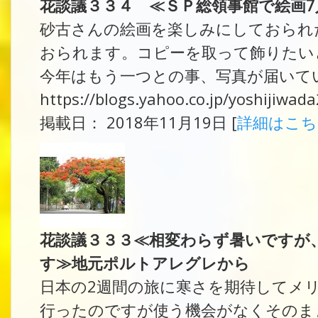
花談議３３４ ≪ＳＰ総領事館で絵画
砂古さんの絵画を楽しみにしておられ
おられます。コピーを取って飾りたい
今年はもう一つとの事、写真が届いてい
https://blogs.yahoo.co.jp/yoshijiwa
掲載日： 2018年11月19日 [
詳細はこ
花談議３３３≪相変わらず暑いですが
す≫地元ポルトアレグレから
日本の2週間の旅に寒さを期待してメ
行ったのですが使う機会がなくそのま