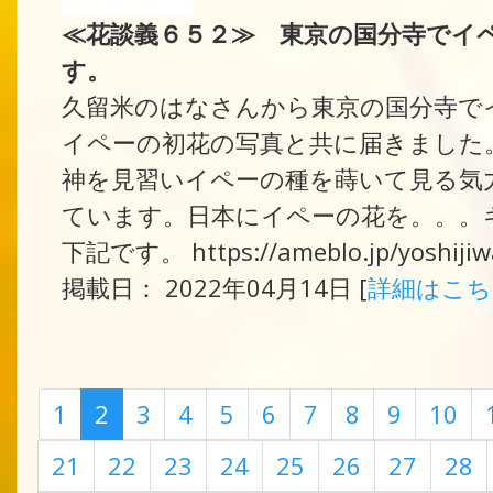
≪花談義６５２≫ 東京の国分寺でイ
す。
久留米のはなさんから東京の国分寺で
イペーの初花の写真と共に届きました
神を見習いイペーの種を蒔いて見る気
ています。日本にイペーの花を。。。キ
下記です。 https://ameblo.jp/yoshijiw
掲載日： 2022年04月14日 [
詳細はこ
1
2
3
4
5
6
7
8
9
10
21
22
23
24
25
26
27
28