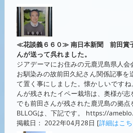
≪花談義６６０≫ 南日本新聞 前田賞
んが送って呉れました。
ジアデーマにお住みの元鹿児島県人会
お馴染みの故前田久紀さん関係記事を
て置く事にしました。懐かしいですね
んが残されたイペー栽培は、奥様が志
でも前田さんが残された鹿児島の拠点
BLLOGは、下記です。 https://ameblo.jp/
掲載日： 2022年04月28日 [
詳細はこ