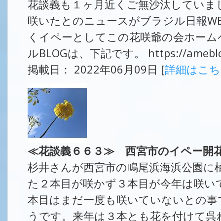
花談義も１ヶ月近くご無沙汰していま
咲いたとのニュースがブラジル日報W
くイペーとしてこの花咲爺の会ホーム
ルBLOGは、下記です。 https://ameblo.jp
掲載日： 2022年06月09日 [
詳細はこ
≪花談義６６３≫ 西宮市のイペー開
杉井さんが西宮市の鳴尾浜海浜公園に
た２本目が咲かず３本目が今年は咲い
本目はまだ一度も咲いていないとの事
うです。来年は３本とも花を付けて呉れ