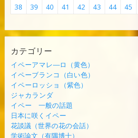
38
39
40
41
42
43
44
45
カテゴリー
イペーアマレ―ロ（黄色）
イペーブランコ（白い色）
イペーロッショ（紫色）
ジャカランダ
イペー 一般の話題
日本に咲くイペー
花談議（世界の花の会話）
学術論文（有隅博士）