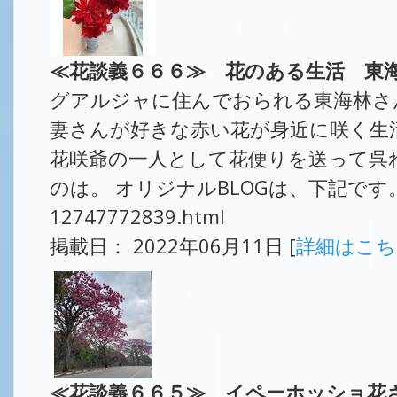
≪花談義６６６≫ 花のある生活 東
グアルジャに住んでおられる東海林さ
妻さんが好きな赤い花が身近に咲く生
花咲爺の一人として花便りを送って呉
のは。 オリジナルBLOGは、下記です。 https:/
12747772839.html
掲載日： 2022年06月11日 [
詳細はこ
≪花談義６６５≫ イペーホッショ花