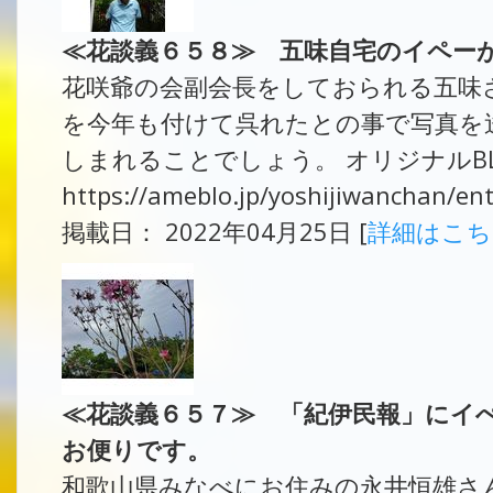
≪花談義６５８≫ 五味自宅のイペー
花咲爺の会副会長をしておられる五味
を今年も付けて呉れたとの事で写真を
しまれることでしょう。 オリジナルB
https://ameblo.jp/yoshijiwanchan/e
掲載日： 2022年04月25日 [
詳細はこ
≪花談義６５７≫ 「紀伊民報」にイ
お便りです。
和歌山県みなべにお住みの永井恒雄さ