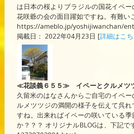
は日本の桜よりブラジルの国花イペー
花咲爺の会の面目躍如ですね。有難いこ
https://ameblo.jp/yoshijiwanchan/e
掲載日： 2022年04月23日 [
詳細はこ
≪花談義６５５≫ イペーとクルメツ
久留米のはなさんからご自宅のイペー
ルメツツジの満開の様子を伝えて呉れ
すね。出来ればイペーの咲いている季
か？？？ オリジナルBLOGは、下記です。 https: