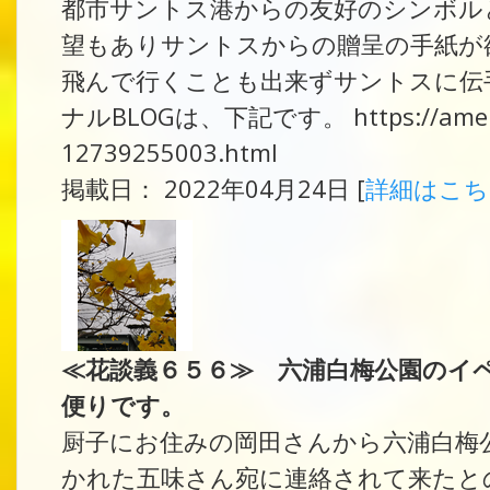
都市サントス港からの友好のシンボル
望もありサントスからの贈呈の手紙が
飛んで行くことも出来ずサントスに伝
ナルBLOGは、下記です。 https://ameblo.j
12739255003.html
掲載日： 2022年04月24日 [
詳細はこ
≪花談義６５６≫ 六浦白梅公園のイ
便りです。
厨子にお住みの岡田さんから六浦白梅
かれた五味さん宛に連絡されて来たと