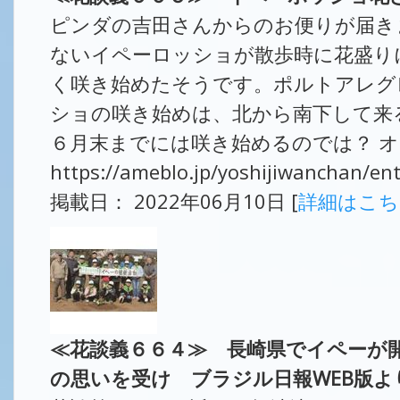
ピンダの吉田さんからのお便りが届き
ないイペーロッショが散歩時に花盛り
く咲き始めたそうです。ポルトアレグ
ショの咲き始めは、北から南下して来
６月末までには咲き始めるのでは？ オ
https://ameblo.jp/yoshijiwanchan/e
掲載日： 2022年06月10日 [
詳細はこ
≪花談義６６４≫ 長崎県でイペーが
の思いを受け ブラジル日報WEB版よ