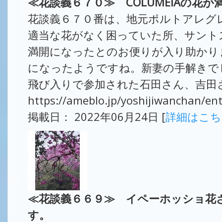
≪花談義６７０≫ COLUMEIAの
花談義６７０番は、地元ポルトアレグ
適当な花がなく困っていた所、サント
満開になったとのお便りが入り助かり
になったようですね。新妻の手解きで
飛び入りで参加された石田さん、吉田さ
https://ameblo.jp/yoshijiwanchan/e
掲載日： 2022年06月24日 [
詳細はこ
≪花談義６６９≫ イペーホッショ花ざ
す。