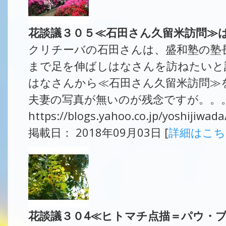
花談議３０５≪石田さん久留米訪問
クリチーバの石田さんは、盛和塾の塾
まで足を伸ばしはなさんを訪ねたいと
はなさんから≪石田さん久留米訪問≫
夫妻の写真が無いのが残念ですが。。。
https://blogs.yahoo.co.jp/yoshijiwa
掲載日： 2018年09月03日 [
詳細はこ
花談議３０4≪ヒトマチ点描＝パウ・ブ