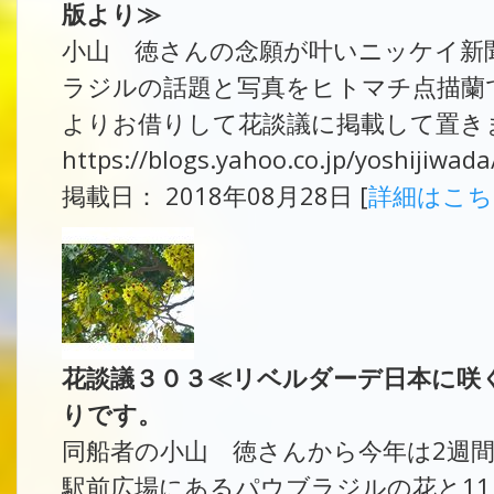
版より≫
小山 徳さんの念願が叶いニッケイ新
ラジルの話題と写真をヒトマチ点描蘭
よりお借りして花談議に掲載して置きま
https://blogs.yahoo.co.jp/yoshijiwa
掲載日： 2018年08月28日 [
詳細はこ
花談議３０３≪リベルダーデ日本に咲
りです。
同船者の小山 徳さんから今年は2週
駅前広場にあるパウブラジルの花と1