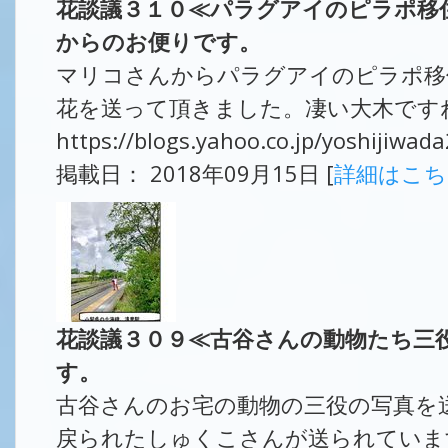
花談議３１０≪パラグアイのピラポ移
からのお便りです。
マリコさんからパラグアイのピラポ移
花を送って頂きました。凄い大木ですね
https://blogs.yahoo.co.jp/yoshijiwa
掲載日： 2018年09月15日 [
詳細はこ
花談議３０９≪古谷さんの動物たち三
す。
古谷さんのお宅の動物の三役の写真を
戻られたしゅくこさんが送られていま