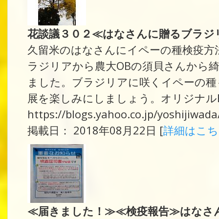
花談議３０２≪はなさんに贈るブラジ
久留米のはなさんにイペーの種検疫方
ラジリアから農大OBの須貝さんから
ました。ブラジリアに咲くイペーの種
展を楽しみにしましょう。オリジナルB
https://blogs.yahoo.co.jp/yoshijiwa
掲載日： 2018年08月22日 [
詳細はこ
≪届きました！≫≪検疫報告≫はなさ