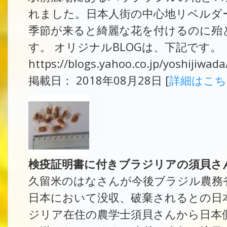
れました。日本人街の中心地リベルダ
季節が来ると綺麗な花を付けるのに殆
す。 オリジナルBLOGは、下記です。
https://blogs.yahoo.co.jp/yoshijiwa
掲載日： 2018年08月28日 [
詳細はこ
検疫証明書に付きブラジリアの須貝さ
久留米のはなさんが今後ブラジル農務
日本において没収、破棄されるとの日
ジリア在住の農学士須貝さんから日本