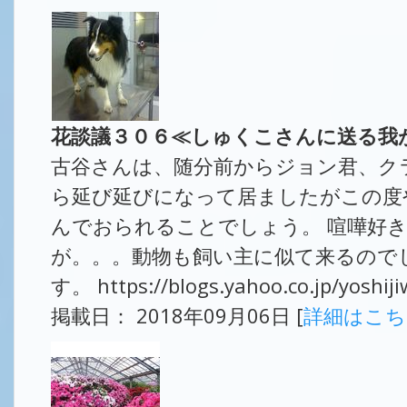
花談議３０６≪しゅくこさんに送る我
古谷さんは、随分前からジョン君、ク
ら延び延びになって居ましたがこの度
んでおられることでしょう。 喧嘩好
が。。。動物も飼い主に似て来るのでし
す。 https://blogs.yahoo.co.jp/yoshi
掲載日： 2018年09月06日 [
詳細はこ