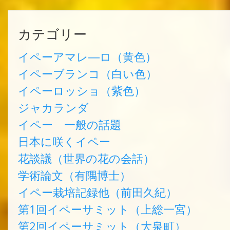
カテゴリー
イペーアマレ―ロ（黄色）
イペーブランコ（白い色）
イペーロッショ（紫色）
ジャカランダ
イペー 一般の話題
日本に咲くイペー
花談議（世界の花の会話）
学術論文（有隅博士）
イペー栽培記録他（前田久紀）
第1回イペーサミット（上総一宮）
第2回イペーサミット（大泉町）