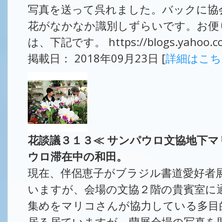
写真を送って呉れました。バックに協
花がなかなか識別しずらいです。お便り
は、下記です。 https://blogs.yahoo.co.j
掲載日： 2018年09月23日 [
詳細はこ
花談議３１３≪ サンパウロ文協地下
ウロ滞在中の和田。
現在、伴侶恵子がブラジル書道愛好者
いますが、会場の文協２階の貴賓室に
集めをマリコさんが協力している多目
居る居ていますが、蘭展会場の写真を貼