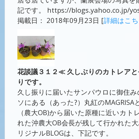
記です。 https://blogs.yahoo.co.jp/yo
掲載日： 2018年09月23日 [
詳細はこ
花談議３１２≪ 久しぶりのカトレア
りです。
久し振りに届いたサンパウロに御住み
ソにある（あった?）丸紅のMAGRI
（農大OB)から届いた原種に近いカト
れた沖農大OB会長が残して行かれた
リジナルBLOGは、下記です。